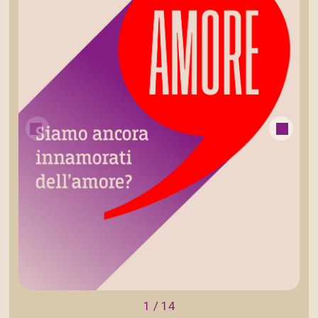
1
/
14