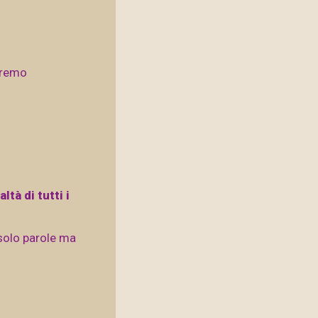
eremo
tà di tutti i
solo parole ma