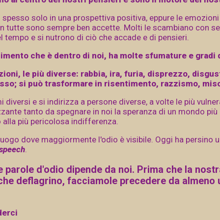
spesso solo in una prospettiva positiva, eppure le emozioni
 non tutte sono sempre ben accette. Molti le scambiano con s
l tempo e si nutrono di ciò che accade e di pensieri.
timento che è dentro di noi, ha molte sfumature e gradi d
ioni, le più diverse: rabbia, ira, furia, disprezzo, disgus
so; si può trasformare in risentimento, razzismo, miso
 diversi e si indirizza a persone diverse, a volte le più vulner
izzante tanto da spegnare in noi la speranza di un mondo più
alla più pericolosa indifferenza.
il luogo dove maggiormente l'odio è visibile. Oggi ha persino
 speech
.
e parole d'odio dipende da noi. Prima che la nostr
 che deflagrino, facciamole precedere da almeno
derci