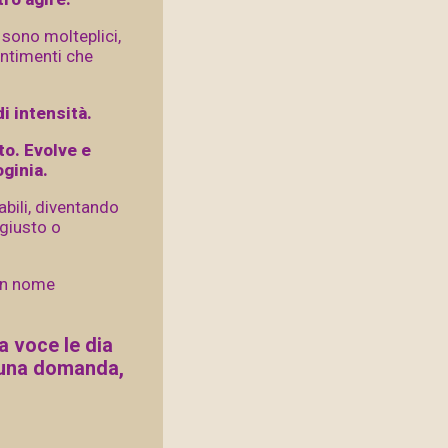
 sono molteplici,
entimenti che
i intensità.
to. Evolve e
ginia.
abili, diventando
 giusto o
 un nome
a voce le dia
 una domanda,