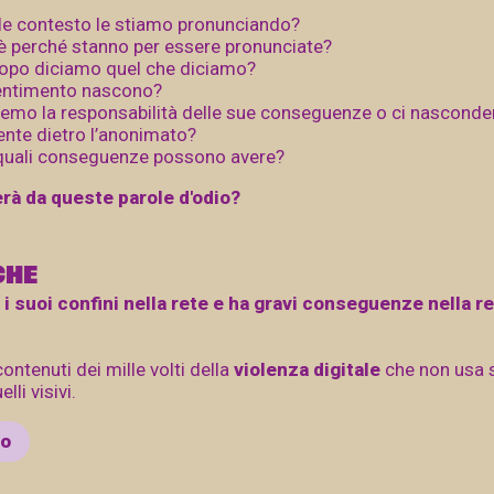
le contesto le stiamo pronunciando?
è perché stanno per essere pronunciate?
opo diciamo quel che diciamo?
entimento nascono?
emo la responsabilità delle sue conseguenze o ci nascond
ente dietro l’anonimato?
uali conseguenze possono avere?
rà da queste parole d'odio?
CHE
 i suoi confini nella rete e ha gravi conseguenze nella real
ontenuti dei mille volti della
violenza digitale
che non usa 
elli visivi.
mo