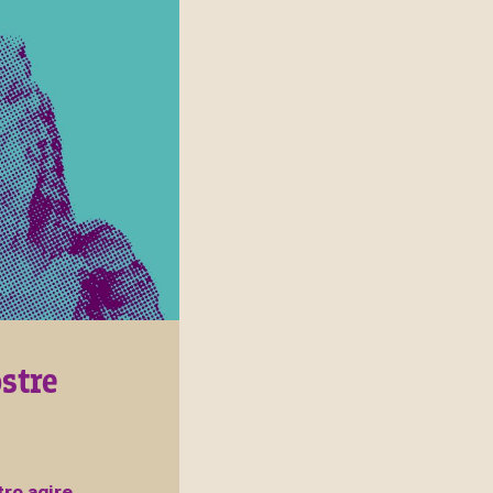
stre
ro agire.