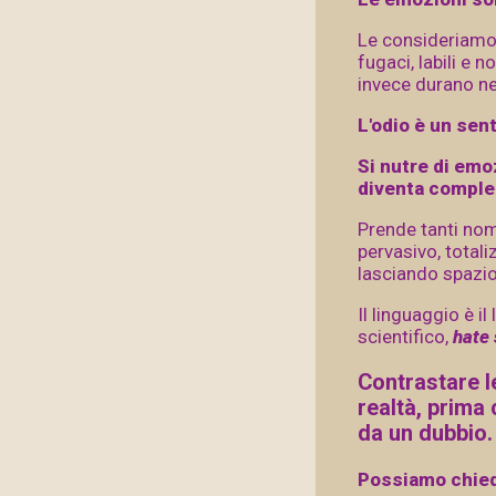
Le consideriamo 
fugaci, labili e
invece durano ne
L'odio è un sen
Si nutre di emoz
diventa comples
Prende tanti nomi
pervasivo, total
lasciando spazio 
Il linguaggio è 
scientifico,
hate
Contrastare l
realtà, prima
da un dubbio.
Possiamo chie