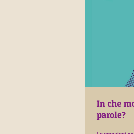
In che m
parole?
Le emozioni son